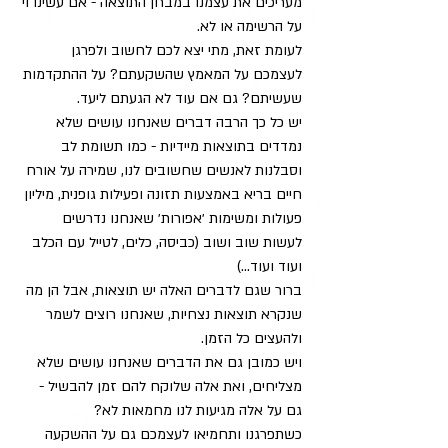
מעריכים את עצמנו במבחן התוצאה - אם עשינו וי 
על הרשימה או לא.
לעומת זאת, מתי יצא לכם לחשוב ולפרגן 
לעצמכם על המאמץ שהשקעתם? על ההתקדמות 
שעשיתם? גם אם עוד לא הגעתם ליעד.
יש כל כך הרבה דברים שאנחנו עושים שלא 
נמדדים בתוצאות מיידיות - כמו תשומת לב 
וסבלנות לאנשים שחשובים לנו, שמירה על אורח 
חיים בריא באמצעות תזונה ופעילות גופנית, מיליון 
פעולות ומשימות ׳אפורות׳ שאנחנו נדרשים 
לעשות שוב ושוב (כביסה, כלים, לטייל עם הכלב 
ועוד ועוד…) 
ברור שגם לדברים האלה יש תוצאות, אבל הן מה 
שנקרא תוצאות נצחיות, שאנחנו רוצים לשמר 
ולהעצים כל הזמן.
ויש כמובן גם את הדברים שאנחנו עושים שלא 
מצליחים, ואת אלה שלוקח להם זמן להבשיל - 
גם על אלה מגיעות לנו מחמאות לא?
כשתפרגנו ותחמיאו לעצמכם גם על ההשקעה 