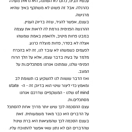
עכשיו תבינו, כלום לא השתנה, היא נראית מעולה 
כהרגלה. אבל זה פשוט לא משתקף באיך שהיא 
מרגישה. 
בעצם, אפשר להגיד, שזה בדיוק העניין.
ההרגשה הפנימית גורמת לה לראות את עצמה 
במבט פחות מיטיב, ולהאמין באמת שמשהו 
אצלה לא בסדר, פחות מוצלח כרגע.
לפעמים כשמשהו לא עובד לנו, זה לא בהכרח 
מלמד על בעיה בדבר עצמו, אלא על הלך הרוח 
הפנימי שלנו, שמתוכו אנחנו מסתכלים.ות על 
המצב. 
ואז הדבר ששווה לנו להשקיע בו תשומת לב 
ומאמץ כדי ליצור שינוי הוא בדיוק זה - ה- state 
of mind שלנו - המשקפיים שדרכם אנחנו 
מסתכלים.ות. 
עצם ההסכמה לכך שיש יותר מדרך אחת להסתכל 
על הדברים היא כבר מאוד משמעותית. זאת 
בעצם הסכמה לכך שהמציאות היא ברת שינוי! 
שהדברים הם לא נתון שאי אפשר להתווכח עליו. 