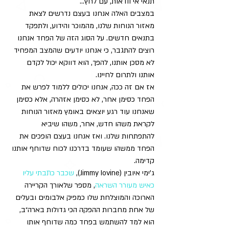
תנאי אי וודאות, עם לחץ...
במצבים האלה אנחנו בעצם נדרשים לצאת 
מאזור הנוחות שלנו, מהמוכר והידוע, ולתפקד 
בתנאים חדשים. על הסוג הזה של הפחד אנחנו 
רוצים להתגבר, כי אנחנו יודעים שהמצב המפחיד 
לא מסכן אותנו, להפך, הוא דווקא יכול לקדם 
אותנו ולתרום לחיינו.
אז אם זה ככה, אנחנו יכולים ללמוד לפרש את 
הפחד כסימן אחר, לא כסימן אזהרה, אלא כסימן 
שאנחנו עוד רגע יוצאים באומץ מאזור הנוחות 
לקראת משהו חדש, אחר, משהו שיביא 
להתפתחות שלנו. ואז אנחנו בעצם הופכים את 
הפחד ממשהו שעומד בדרכנו לכוח שדוחף אותנו 
קדימה.
ג'ימי איובין (Jimmy Iovine), 
שכבר כתבתי עליו 
כאיש מעורר השראה
, מספר שלאורך הקריירה 
הארוכה והמוצלחת שלו כמפיק אלבומים ובעלים 
של אחת מחברות ההפקה הכי גדולות בארה״ב, 
הוא למד להשתמש בפחד כמה שדוחף אותו 