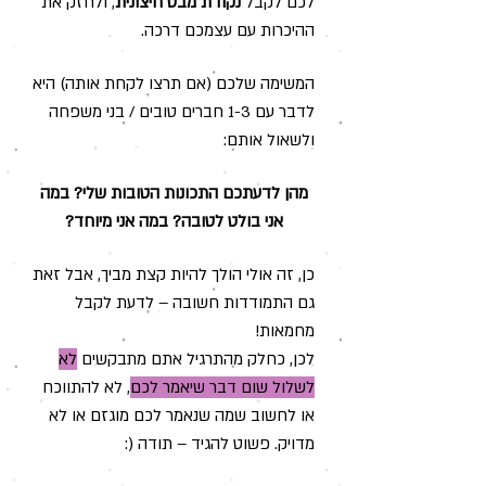
לכם לקבל
נקודת מבט חיצונית
, ולחזק את
ההיכרות עם עצמכם דרכה.
המשימה שלכם (אם תרצו לקחת אותה) היא
לדבר עם 1-3 חברים טובים / בני משפחה
ולשאול אותם:
מהן לדעתכם התכונות הטובות שלי? במה
אני בולט לטובה? במה אני מיוחד?
כן, זה אולי הולך להיות קצת מביך, אבל זאת
גם התמודדות חשובה – לדעת לקבל
מחמאות!
לכן, כחלק מהתרגיל אתם מתבקשים
לא
לשלול שום דבר שיאמר לכם
, לא להתווכח
או לחשוב שמה שנאמר לכם מוגזם או לא
מדויק. פשוט להגיד – תודה (: