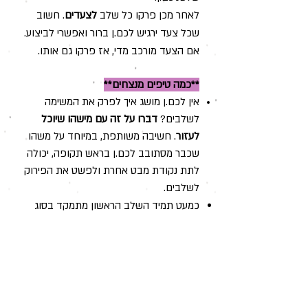
לאחר מכן פרקו כל שלב
לצעדים
.
חשוב
שכל צעד ירגיש לכם.ן ברור ואפשרי לביצוע.
אם הצעד מורכב מדי, אז פרקו גם אותו.
**כמה טיפים מנצחים**
אין ל
כם.ן מושג איך לפרק את המשימה
לשלבים?
דברו על זה עם מישהו שיוכל
לעזור
. חשיבה משותפת, במיוחד על משהו
שכבר מסתובב לכם.ן בראש תקופה, יכולה
לתת נקודת מבט אחרת ולפשט את הפירוק
לשלבים.
כמעט תמיד השלב הראשון מתמקד בסוג
של
למידה
- תחקיר, בירור, סקר שוק וכד'.
זאת תמיד נקודת מוצא טובה להתחיל
איתה.
כדי להוסיף לפירוק לגורמים גם את
המימד
המעשי
, מומלץ מאוד לפרט עבור כל צעד