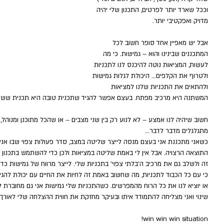
וככל שארד יותר לפרטים, התכנון שלי יהיה 
מדויק ואפקטיבי יותר.
אבל יש מאפיין אחד סופר חשוב לכל 
המתכננים שבינינו והוא – גמישות. כי מה 
לעשות, המציאות נוטה להיכנס לנו לתכניות 
ולטרוף את הקלפים... היכולת לגלות גמישות 
ולהתאים את התכניות שלנו למציאות 
המשתנה היא מרכיב מפתח. בעצם אפשר להגיד שתכנית טובה היא תכנית ששורד
חשוב שיהיה לנו אמצע – לא לנוע רק בין שני מצבים – או שהכל מתוכנן ומנוהל, 
מתגלגלים מדבר לדבר... 
כשאני מתכננת אני בעצם מנסה לייצר שליטה במצב, סדר פעולות צפוי שבו אני 
התוצאה הרצויה. אבל אין לי באמת שליטה במציאות ולכן כדי להשתמש בתכנון ככ
זה ולשלב גם את מרכיב ה'בלתי צפוי' בתכניות שלי. לייצר מרווח של גמישות כדי
כי עם כל הכבוד לתכניות, מה שחשוב באמת זה לחיות את החיים עם יכולת להגיב
או יוציא לנו את כל הרוח מהמפרשים. כשהתכניות שלי גמישות אני גם מחוברת ל
שינוי ואני מצליחה להתמודד איתו ובעיקר מחזקת את חווית ההצלחה שלי לאורך 
win win win situation!