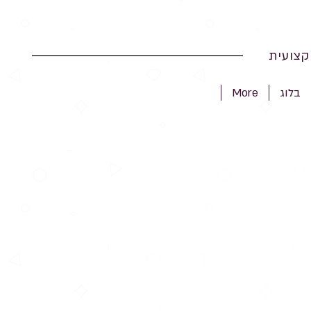
צועית
בלוג
More