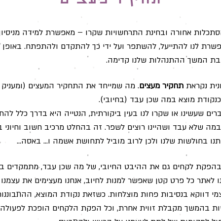
תחקיר מעצים
כלות אחורה ובחינת התרחשויות שקרו – מאפשרת למידה מניסיון.
שרת לנו להתייעל, להשתפר ועל ידי כך להתקדם ולהתפתח. באופן הז
ובת המשך ההתנהלות שלנו קדימה.
נית נקראת
תחקיר מעצים
. מה שמייחד את התחקיר המעצים (ומעניק ל
כנקודת מוצא במה שכן עבד (בחיובי).
ברים שעשינו או שקרו לנו בעין ביקורתית, הנטייה היא בדרך כלל ל
במה שלא עבד ושהיינו רוצים לשפר. זה בהחלט מרכיב חשוב וחיוני 
ו בחולשות שלנו ולכן לרוב מוביל לתחושת אשמה ו... באסה...
הפקת לקחים גם את ההיבט החיובי, של מה שכן עבד, מתמקדים בו 
ו לאתר כל פרט קטן שאפשר למנות לחיוב, אנחנו מעצימים את עצמנו 
י דווקא בנסיבות פחות מוצלחות. כשזאת נקודת המוצא, ההתבוננו
ת בהמשך מקבלת זווית אחרת, וכל הפקת הלקחים הופכת לפעולה 