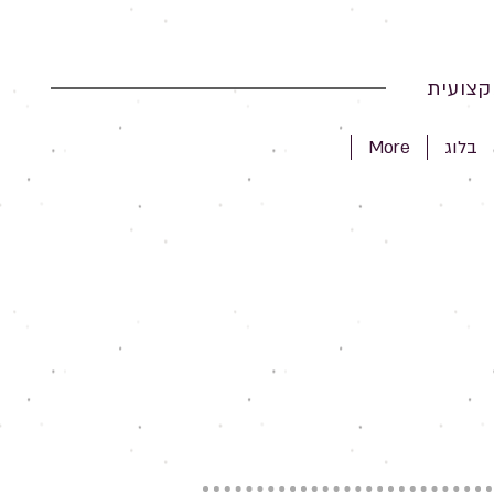
צועית
בלוג
More