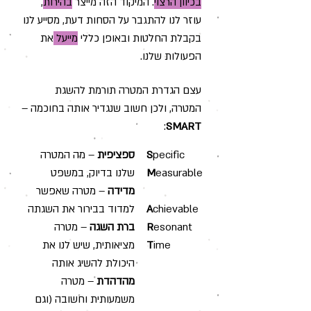
בכיוון הרצוי
. המיקוד הזה מייצר
בהירות
,
עוזר לנו להתגבר על הסחות דעת, מסייע לנו
בקבלת החלטות ובאופן כללי
מייעל
את
הפעולות שלנו.
עצם הגדרת המטרה תורמת להשגת
המטרה, ולכן חשוב שנגדיר אותה בחוכמה –
:
SMART
pecific
S
ספציפית
– מה המטרה
easurable
M
שלנו בדיוק, במשפט
מדידה
– מטרה שאפשר
chievable
A
למדוד בבירור את השגתה
esonant
R
ברת השגה
– מטרה
ime
T
מציאותית, שיש לנו את
היכולת להשיג אותה
מהדהדת
– מטרה
משמעותית וחשובה
(וגם